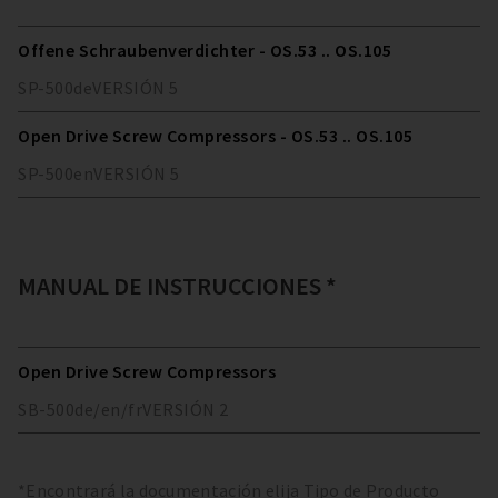
Offene Schraubenverdichter - OS.53 .. OS.105
SP-500
de
VERSIÓN
5
Open Drive Screw Compressors - OS.53 .. OS.105
SP-500
en
VERSIÓN
5
MANUAL DE INSTRUCCIONES *
Open Drive Screw Compressors
SB-500
de/en/fr
VERSIÓN
2
*Encontrará la documentación elija Tipo de Producto