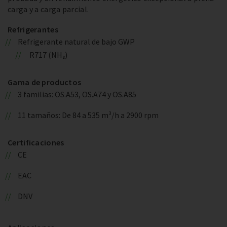
carga y a carga parcial.
Refrigerantes
Refrigerante natural de bajo GWP
R717 (NH₃)
Gama de productos
3 familias: OS.A53, OS.A74 y OS.A85
11 tamaños: De 84 a 535 m³/h a 2900 rpm
Certificaciones
CE
EAC
DNV