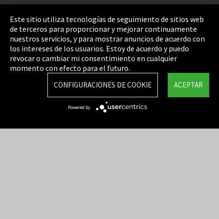
Pie de imprenta
Este sitio utiliza tecnologías de seguimiento de sitios web
de terceros para proporcionar y mejorar continuamente
Política de privacidad
nuestros servicios, y para mostrar anuncios de acuerdo con
los intereses de los usuarios. Estoy de acuerdo y puedo
Cookie Settings
revocar o cambiar mi consentimiento en cualquier
Términos y Condiciones
momento con efecto para el futuro.
Mapa del sitio
CONFIGURACIONES DE COOKIE
ACEPTAR
Integrity Line
Powered by
EmpCo directivas