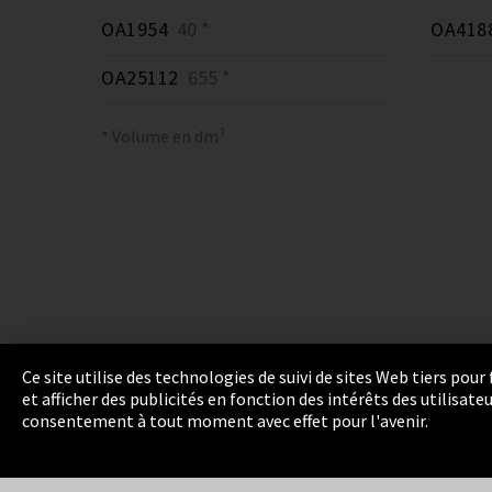
OA1954
40 *
OA418
OA25112
655 *
* Volume en dm³
Ce site utilise des technologies de suivi de sites Web tiers pou
et afficher des publicités en fonction des intérêts des utilisat
Empreinte
Politique de confidentialité
Cook
consentement à tout moment avec effet pour l'avenir.
Integrity Line
EmpCo directives