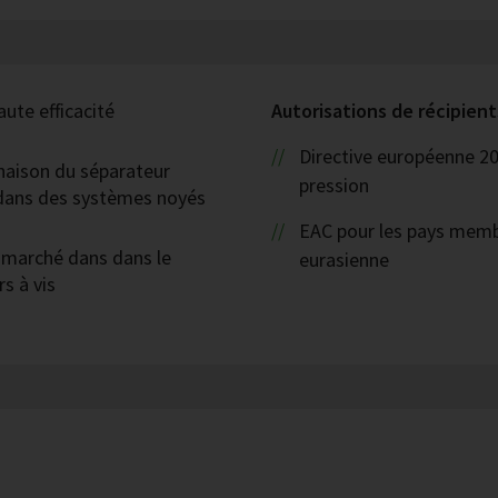
aute efficacité
Autorisations de récipient
Directive européenne 2
naison du séparateur
pression
n dans des systèmes noyés
EAC pour les pays mem
u marché dans dans le
eurasienne
s à vis