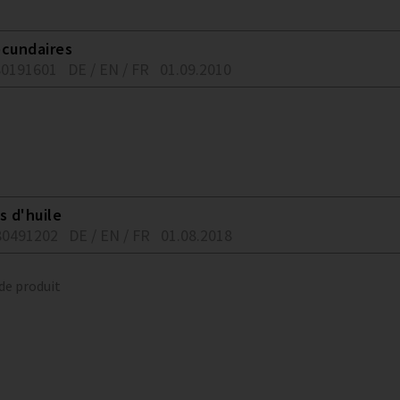
ecundaires
80191601
DE / EN / FR
01.09.2010
s d'huile
80491202
DE / EN / FR
01.08.2018
 de produit