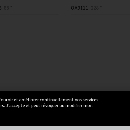
8
88 *
OA9111
228 *
r fournir et améliorer continuellement nos services
eurs. J'accepte et peut révoquer ou modifier mon
ie Settings
Termes et Conditions
Plan du site