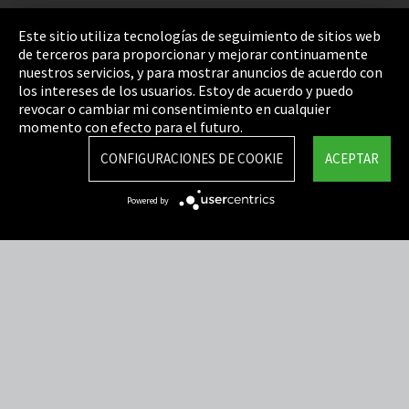
Pie de imprenta
Este sitio utiliza tecnologías de seguimiento de sitios web
de terceros para proporcionar y mejorar continuamente
Política de privacidad
nuestros servicios, y para mostrar anuncios de acuerdo con
los intereses de los usuarios. Estoy de acuerdo y puedo
Cookie Settings
revocar o cambiar mi consentimiento en cualquier
Términos y Condiciones
momento con efecto para el futuro.
Mapa del sitio
CONFIGURACIONES DE COOKIE
ACEPTAR
Integrity Line
Powered by
EmpCo directivas