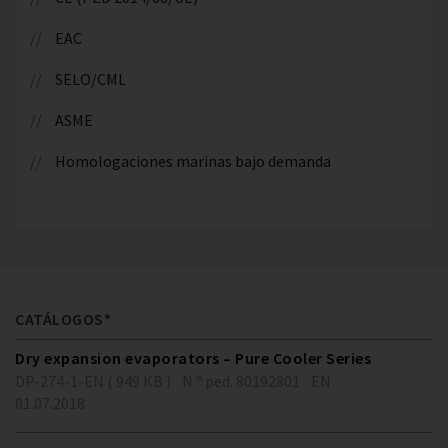
EAC
SELO/CML
ASME
Homologaciones marinas bajo demanda
CATÁLOGOS*
Dry expansion evaporators – Pure Cooler Series
DP-274-1-EN ( 949 KB )
N.º ped. 80192801
EN
01.07.2018