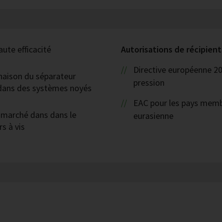
aute efficacité
Autorisations de récipient
Directive européenne 2
naison du séparateur
pression
n dans des systèmes noyés
EAC pour les pays mem
u marché dans dans le
eurasienne
s à vis