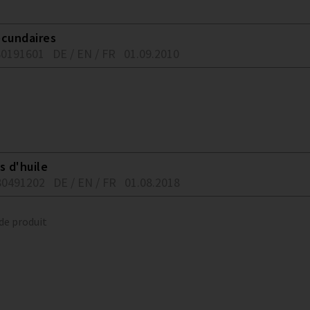
ecundaires
80191601
DE / EN / FR
01.09.2010
s d'huile
80491202
DE / EN / FR
01.08.2018
 de produit