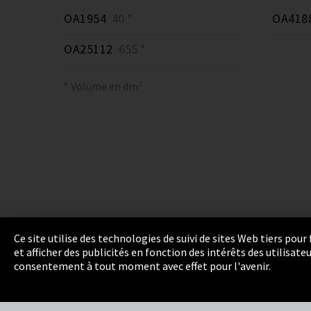
OA1954
40 *
OA418
OA25112
655 *
* Volume en dm³
Ce site utilise des technologies de suivi de sites Web tiers pou
et afficher des publicités en fonction des intérêts des utilisat
Empreinte
Politique de confidentialité
Cook
consentement à tout moment avec effet pour l'avenir.
Integrity Line
EmpCo directives