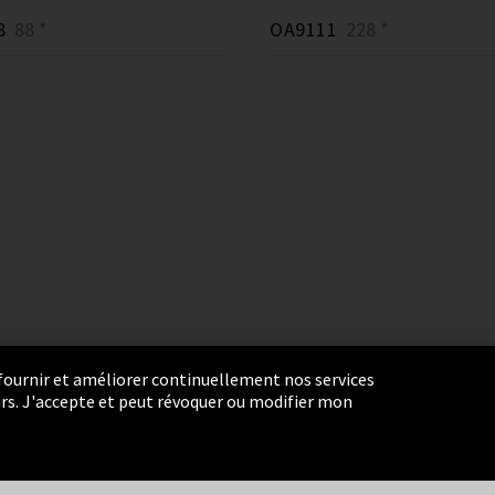
8
88 *
OA9111
228 *
r fournir et améliorer continuellement nos services
eurs. J'accepte et peut révoquer ou modifier mon
ie Settings
Termes et Conditions
Plan du site