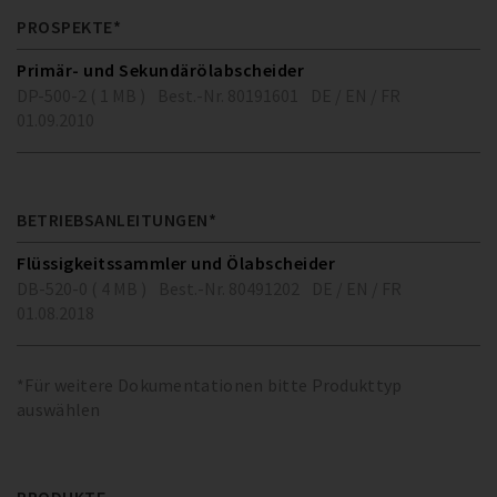
PROSPEKTE*
Primär- und Sekundärölabscheider
DP-500-2 ( 1 MB )
Best.-Nr. 80191601
DE / EN / FR
01.09.2010
BETRIEBSANLEITUNGEN*
Flüssigkeitssammler und Ölabscheider
DB-520-0 ( 4 MB )
Best.-Nr. 80491202
DE / EN / FR
01.08.2018
*Für weitere Dokumentationen bitte Produkttyp
auswählen