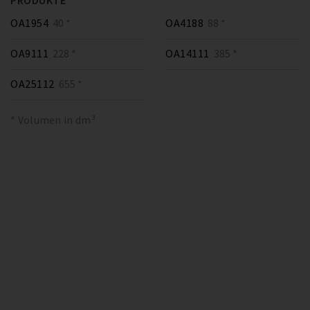
PRODUKTE
OA1954
40 *
OA4188
88 *
OA9111
228 *
OA14111
385 *
OA25112
655 *
* Volumen in dm³