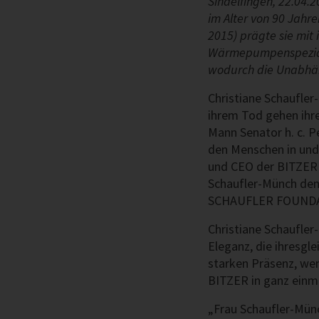
Sindelfingen, 22.04.
im Alter von 90 Jahre
2015) prägte sie mit 
Wärmepumpenspeziali
wodurch die Unabhäng
Christiane Schaufler
ihrem Tod gehen ihre
Mann Senator h. c. P
den Menschen in und 
und CEO der BITZER 
Schaufler-Münch den
SCHAUFLER FOUNDATI
Christiane Schaufler
Eleganz, die ihresgle
starken Präsenz, we
BITZER in ganz einma
„Frau Schaufler-Münc