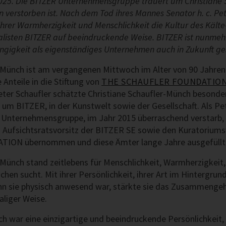
2025. Die BITZER Unternehmensgruppe trauert um Christiane 
n verstorben ist. Nach dem Tod ihres Mannes Senator h. c. Pe
ihrer Warmherzigkeit und Menschlichkeit die Kultur des Kälte
sten BITZER auf beeindruckende Weise. BITZER ist nunmehr 
igkeit als eigenständiges Unternehmen auch in Zukunft gesi
-Münch ist am vergangenen Mittwoch im Alter von 90 Jahren
 Anteile in die Stiftung von
THE SCHAUFLER FOUNDATIO
eter Schaufler schätzte Christiane Schaufler-Münch besonde
um BITZER, in der Kunstwelt sowie der Gesellschaft. Als Pet
Unternehmensgruppe, im Jahr 2015 überraschend verstarb, 
 Aufsichtsratsvorsitz der BITZER SE sowie den Kuratoriums
ON übernommen und diese Ämter lange Jahre ausgefüllt
-Münch stand zeitlebens für Menschlichkeit, Warmherzigkeit
ichen sucht. Mit ihrer Persönlichkeit, ihrer Art im Hintergrund
nn sie physisch anwesend war, stärkte sie das Zusammengeh
liger Weise.
h war eine einzigartige und beeindruckende Persönlichkeit, d