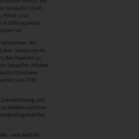
Schaufler-Münch, die
ter Schaufler (1940-
-, Klima- und
in Stiftungshand,
chert ist.
 verstorben. Mit
N
über. Genau wie ihr
rs den Kontakt zu
er Schaufler, Inhaber
hatte Christiane
vorsitz von THE
.
, Zurückhaltung und
 zu bleiben und ihrer
örigkeitsgefühl bei
ie – wie auch ihr