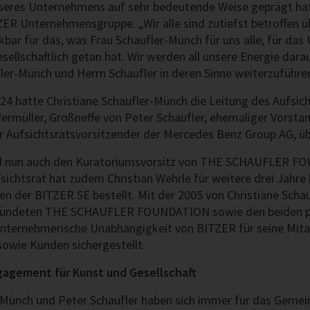
nseres Unternehmens auf sehr bedeutende Weise geprägt hat“
ER Unternehmensgruppe. „Wir alle sind zutiefst betroffen ü
nkbar für das, was Frau Schaufler-Münch für uns alle, für da
sellschaftlich getan hat. Wir werden all unsere Energie dar
ler-Münch und Herrn Schaufler in deren Sinne weiterzuführen
24 hatte Christiane Schaufler-Münch die Leitung des Aufsic
dermüller, Großneffe von Peter Schaufler, ehemaliger Vorsta
r Aufsichtsratsvorsitzender der Mercedes Benz Group AG, ü
ird nun auch den Kuratoriumsvorsitz von THE SCHAUFLER 
ichtsrat hat zudem Christian Wehrle für weitere drei Jahre 
n der BITZER SE bestellt. Mit der 2005 von Christiane Scha
gründeten THE SCHAUFLER FOUNDATION sowie den beiden p
nternehmerische Unabhängigkeit von BITZER für seine Mita
 sowie Kunden sichergestellt.
agement für Kunst und Gesellschaft
r-Münch und Peter Schaufler haben sich immer für das Gemei