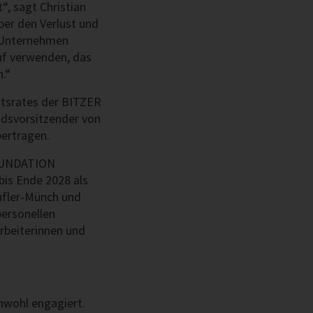
, sagt Christian
ber den Verlust und
s Unternehmen
auf verwenden, das
.“
htsrates der BITZER
ndsvorsitzender von
bertragen.
FOUNDATION
bis Ende 2028 als
ufler-Münch und
ersonellen
rbeiterinnen und
nwohl engagiert.