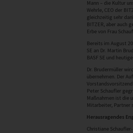
Mann – die Kultur u
Wehrle, CEO der BITZ
gleichzeitig sehr da
BITZER, aber auch ge
Erbe von Frau Schauf
Bereits im August 20
SE an Dr. Martin Bru
BASF SE und heutige
Dr. Brudermüller w
übernehmen. Der Aufs
Vorstandsvorsitzende
Peter Schaufler ge
Maßnahmen ist die u
Mitarbeiter, Partner
Herausragendes Eng
Christiane Schaufle