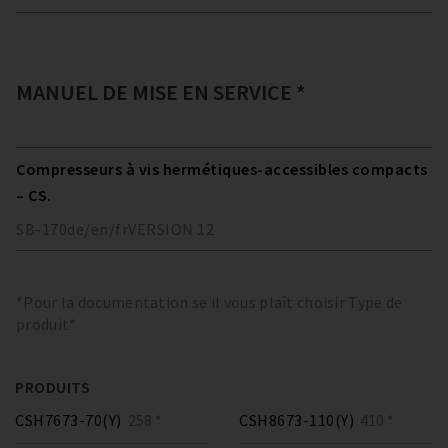
MANUEL DE MISE EN SERVICE *
Compresseurs à vis hermétiques-accessibles compacts
– CS.
SB-170
de/en/fr
VERSION
12
*Pour la documentation se il vous plaît choisir Type de
produit*
PRODUITS
CSH7673-70(Y)
258 *
CSH8673-110(Y)
410 *