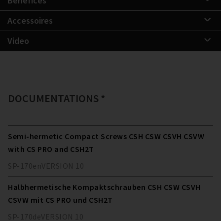
Bénéfices
Accessoires
Video
DOCUMENTATIONS *
Semi-hermetic Compact Screws CSH CSW CSVH CSVW
with CS PRO and CSH2T
SP-170
en
VERSION
10
Halbhermetische Kompaktschrauben CSH CSW CSVH
CSVW mit CS PRO und CSH2T
SP-170
de
VERSION
10