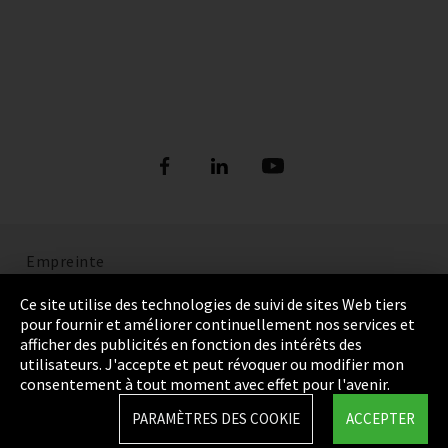
Empreinte
Politique de confidentialité
Ce site utilise des technologies de suivi de sites Web tiers
pour fournir et améliorer continuellement nos services et
Cookie Settings
afficher des publicités en fonction des intérêts des
utilisateurs. J'accepte et peut révoquer ou modifier mon
Termes et Conditions
consentement à tout moment avec effet pour l'avenir.
Plan du site
PARAMÈTRES DES COOKIE
ACCEPTER
Integrity Line