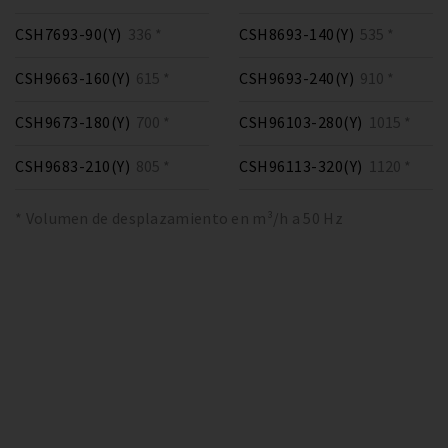
CSH7693-90(Y)
336 *
CSH8693-140(Y)
535 *
CSH9663-160(Y)
615 *
CSH9693-240(Y)
910 *
CSH9673-180(Y)
700 *
CSH96103-280(Y)
1015 *
CSH9683-210(Y)
805 *
CSH96113-320(Y)
1120 *
* Volumen de desplazamiento en m³/h a 50 Hz