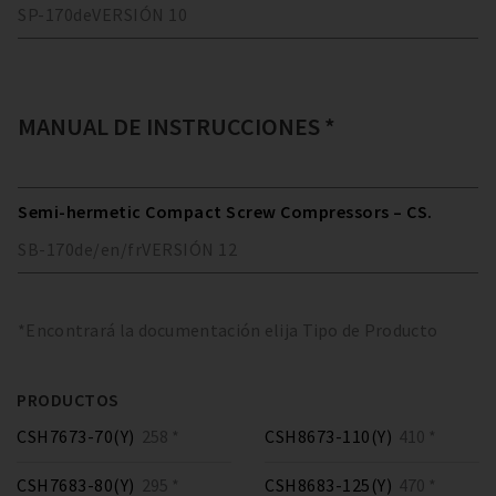
SP-170
de
VERSIÓN
10
MANUAL DE INSTRUCCIONES *
Semi-hermetic Compact Screw Compressors – CS.
SB-170
de/en/fr
VERSIÓN
12
*Encontrará la documentación elija Tipo de Producto
PRODUCTOS
CSH7673-70(Y)
258 *
CSH8673-110(Y)
410 *
CSH7683-80(Y)
295 *
CSH8683-125(Y)
470 *