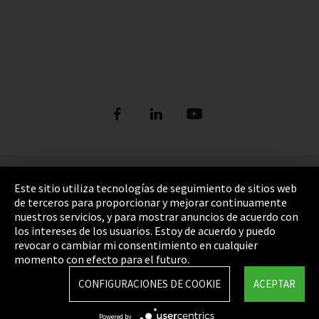
Pie de imprenta
Este sitio utiliza tecnologías de seguimiento de sitios web
de terceros para proporcionar y mejorar continuamente
Política de privacidad
nuestros servicios, y para mostrar anuncios de acuerdo con
los intereses de los usuarios. Estoy de acuerdo y puedo
Cookie Settings
revocar o cambiar mi consentimiento en cualquier
Términos y Condiciones
momento con efecto para el futuro.
Mapa del sitio
CONFIGURACIONES DE COOKIE
ACEPTAR
Integrity Line
Powered by