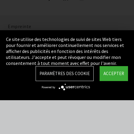
Empreinte
Politique de confidentialité
Ce site utilise des technologies de suivi de sites Web tiers
pour fournir et améliorer continuellement nos services et
Cookie Settings
afficher des publicités en fonction des intérêts des
utilisateurs. J'accepte et peut révoquer ou modifier mon
Termes et Conditions
consentement à tout moment avec effet pour l'avenir.
Plan du site
PARAMÈTRES DES COOKIE
ACCEPTER
Integrity Line
Powered by
EmpCo directives