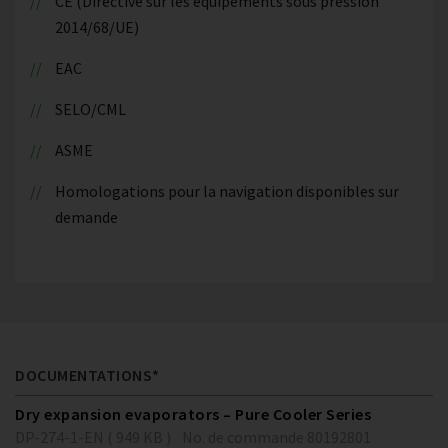
CE (Directive sur les équipements sous pression
2014/68/UE)
EAC
SELO/CML
ASME
Homologations pour la navigation disponibles sur
demande
DOCUMENTATIONS*
Dry expansion evaporators – Pure Cooler Series
DP-274-1-EN ( 949 KB )
No. de commande 80192801