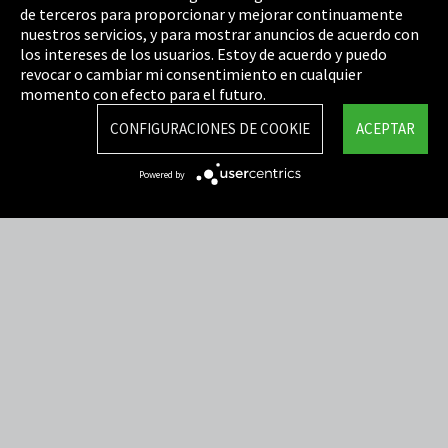
de terceros para proporcionar y mejorar continuamente
Política de privacidad
nuestros servicios, y para mostrar anuncios de acuerdo con
los intereses de los usuarios. Estoy de acuerdo y puedo
Cookie Settings
revocar o cambiar mi consentimiento en cualquier
Términos y Condiciones
momento con efecto para el futuro.
Mapa del sitio
CONFIGURACIONES DE COOKIE
ACEPTAR
Integrity Line
Powered by
EmpCo directivas