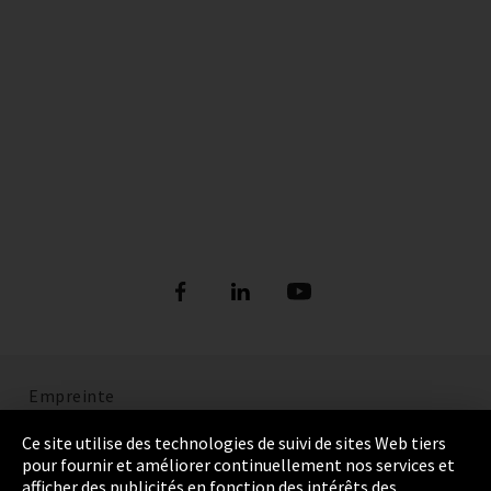
Empreinte
Politique de confidentialité
Ce site utilise des technologies de suivi de sites Web tiers
pour fournir et améliorer continuellement nos services et
Cookie Settings
afficher des publicités en fonction des intérêts des