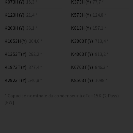
K073H(Y)
15,3 *
K373H(Y)
77,7 *
K123H(Y)
21,4 *
K573H(Y)
124,8 *
K203H(Y)
36,1 *
K813H(Y)
157,1 *
K1053H(Y)
204,6 *
K3803T(Y)
713,4 *
K1353T(Y)
262,2 *
K4803T(Y)
913,2 *
K1973T(Y)
377,4 *
K6703T(Y)
846.3 *
K2923T(Y)
540,8 *
K8503T(Y)
1098 *
* Capacité nominale du condenseur à dTe=15K (2 Pass)
[kW]