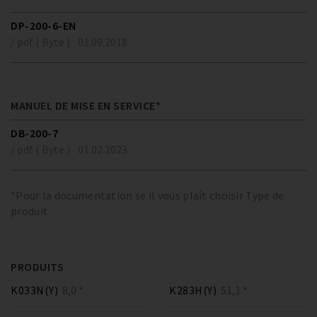
DP-200-6-EN
/ pdf ( Byte )
01.09.2018
MANUEL DE MISE EN SERVICE*
DB-200-7
/ pdf ( Byte )
01.02.2023
*Pour la documentation se il vous plaît choisir Type de
produit
PRODUITS
K033N(Y)
8,0 *
K283H(Y)
51,1 *