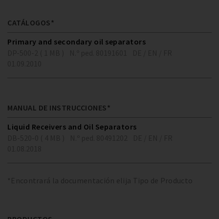
CATÁLOGOS*
Primary and secondary oil separators
DP-500-2 ( 1 MB )
N.º ped. 80191601
DE / EN / FR
01.09.2010
MANUAL DE INSTRUCCIONES*
Liquid Receivers and Oil Separators
DB-520-0 ( 4 MB )
N.º ped. 80491202
DE / EN / FR
01.08.2018
*Encontrará la documentación elija Tipo de Producto