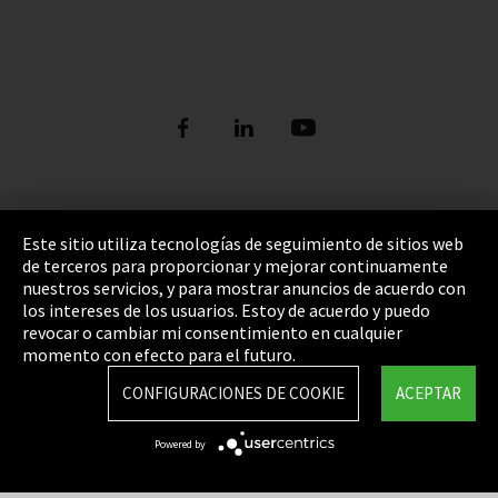
Pie de imprenta
Este sitio utiliza tecnologías de seguimiento de sitios web
de terceros para proporcionar y mejorar continuamente
Política de privacidad
nuestros servicios, y para mostrar anuncios de acuerdo con
los intereses de los usuarios. Estoy de acuerdo y puedo
Cookie Settings
revocar o cambiar mi consentimiento en cualquier
Términos y Condiciones
momento con efecto para el futuro.
Mapa del sitio
CONFIGURACIONES DE COOKIE
ACEPTAR
Integrity Line
Powered by
EmpCo directivas