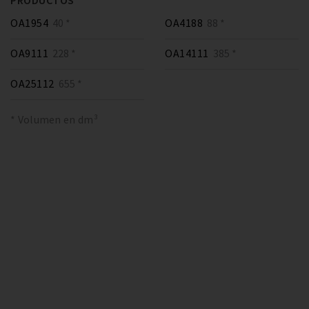
PRODUCTOS
OA1954
40 *
OA4188
88 *
OA9111
228 *
OA14111
385 *
OA25112
655 *
* Volumen en dm³