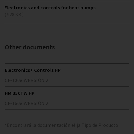
Electronics and controls for heat pumps
( 928 KB )
Other documents
Electronics+ Controls HP
CF-100
en
VERSIÓN
2
HMI350TW HP
CF-160
en
VERSIÓN
2
*Encontrará la documentación elija Tipo de Producto