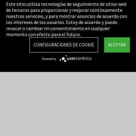
Pie de imprenta
Este sitio utiliza tecnologías de seguimiento de sitios web
de terceros para proporcionar y mejorar continuamente
Política de privacidad
nuestros servicios, y para mostrar anuncios de acuerdo con
los intereses de los usuarios. Estoy de acuerdo y puedo
Cookie Settings
revocar o cambiar mi consentimiento en cualquier
Términos y Condiciones
momento con efecto para el futuro.
Mapa del sitio
CONFIGURACIONES DE COOKIE
ACEPTAR
Integrity Line
Powered by
EmpCo directivas