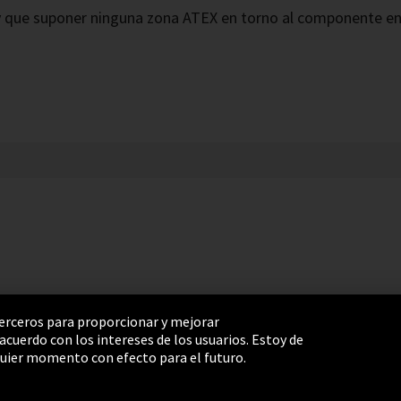
hay que suponer ninguna zona ATEX en torno al componente e
 terceros para proporcionar y mejorar
cuerdo con los intereses de los usuarios. Estoy de
e Settings
Términos y Condiciones
Mapa del sitio
uier momento con efecto para el futuro.