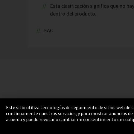
Esta clasificación significa que no 
dentro del producto.
EAC
Este sitio utiliza tecnologías de seguimiento de sitios web de
continuamente nuestros servicios, y para mostrar anuncios de a
Pie de imprenta
Política de privacidad
Cooki
acuerdo y puedo revocar o cambiar mi consentimiento en cualq
Integrity Line
EmpCo directivas