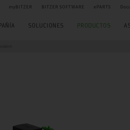
myBITZER
BITZER SOFTWARE
ePARTS
Doc
PAÑÍA
SOLUCIONES
PRODUCTOS
A
andem