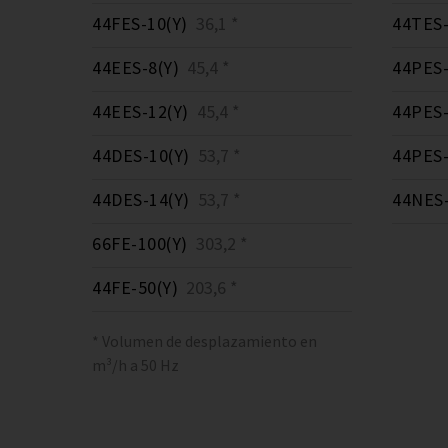
44FES-10(Y)
36,1 *
44TES-
44EES-8(Y)
45,4 *
44PES-
44EES-12(Y)
45,4 *
44PES-
44DES-10(Y)
53,7 *
44PES-
44DES-14(Y)
53,7 *
44NES-
66FE-100(Y)
303,2 *
44FE-50(Y)
203,6 *
* Volumen de desplazamiento en
m³/h a 50 Hz