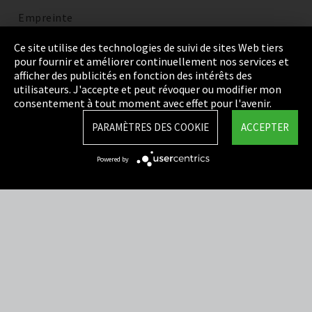
Empreinte
Politique de confidentialité
Ce site utilise des technologies de suivi de sites Web tiers
pour fournir et améliorer continuellement nos services et
Cookie Settings
afficher des publicités en fonction des intérêts des
utilisateurs. J'accepte et peut révoquer ou modifier mon
Termes et Conditions
consentement à tout moment avec effet pour l'avenir.
Plan du site
PARAMÈTRES DES COOKIE
ACCEPTER
Integrity Line
Powered by
EmpCo directives