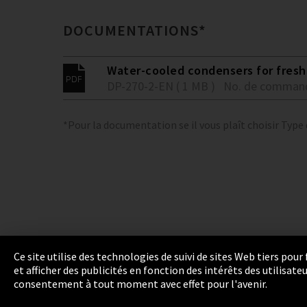
DOCUMENTATIONS*
Water-cooled condensers for fresh 
DP-270-2-EN ( 1 MB )
No. de comman
*Pour la documentation se il vous plaît choisir Type
Ce site utilise des technologies de suivi de sites Web tiers pou
et afficher des publicités en fonction des intérêts des utilisat
Empreinte
Politique de confidentialité
Cook
consentement à tout moment avec effet pour l'avenir.
Integrity Line
EmpCo directives