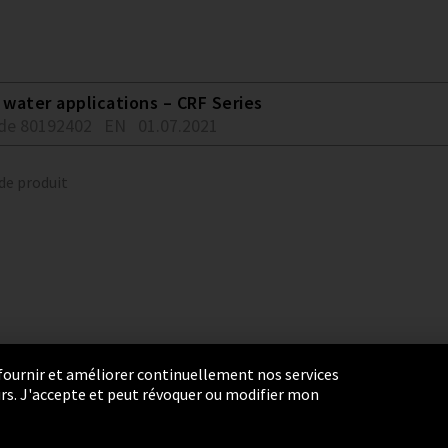
water applications – CRF Series
de 80192402
EN
01.07.2021
 de produit
r fournir et améliorer continuellement nos services
eurs. J'accepte et peut révoquer ou modifier mon
ie Settings
Termes et Conditions
Plan du site