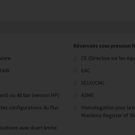
Réservoirs sous pression
uivre
CE (Directive sur les é
0 kW
EAC
SELO/CML
ard) ou 48 bar (version HP)
ASME
ntes configurations du flux
Homologation pour la na
Maritime Register of Sh
ications avec écart limite