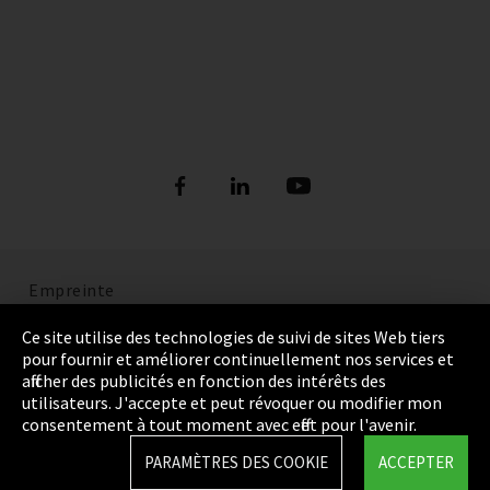
Empreinte
Politique de confidentialité
Ce site utilise des technologies de suivi de sites Web tiers
pour fournir et améliorer continuellement nos services et
Cookie Settings
afficher des publicités en fonction des intérêts des
utilisateurs. J'accepte et peut révoquer ou modifier mon
Termes et Conditions
consentement à tout moment avec effet pour l'avenir.
Plan du site
PARAMÈTRES DES COOKIE
ACCEPTER