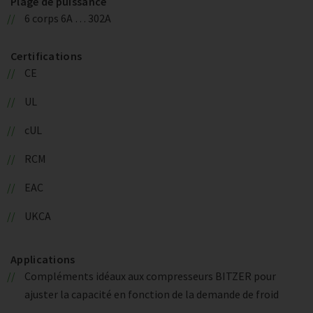
Plage de puissance
6 corps 6A … 302A
Certifications
CE
UL
cUL
RCM
EAC
UKCA
Applications
Compléments idéaux aux compresseurs BITZER pour
ajuster la capacité en fonction de la demande de froid