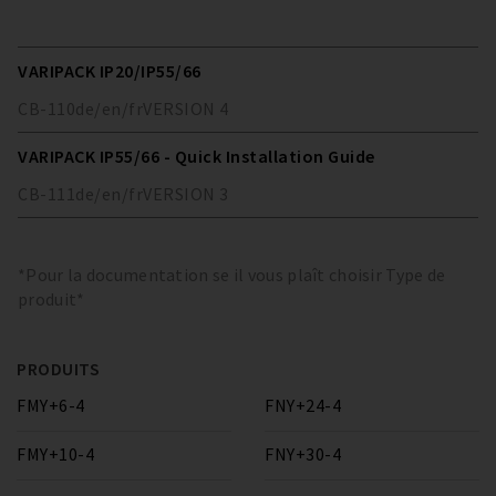
VARIPACK IP20/IP55/66
CB-110
de/en/fr
VERSION
4
VARIPACK IP55/66 - Quick Installation Guide
CB-111
de/en/fr
VERSION
3
*Pour la documentation se il vous plaît choisir Type de
produit*
PRODUITS
FMY+6-4
FNY+24-4
FMY+10-4
FNY+30-4