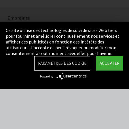
Empreinte
Politique de confidentialité
Ce site utilise des technologies de suivi de sites Web tiers
pour fournir et améliorer continuellement nos services et
Cookie Settings
afficher des publicités en fonction des intérêts des
utilisateurs. J'accepte et peut révoquer ou modifier mon
Termes et Conditions
consentement à tout moment avec effet pour l'avenir.
Plan du site
PARAMÈTRES DES COOKIE
ACCEPTER
Integrity Line
Powered by
EmpCo directives