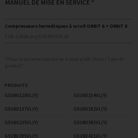
MANUEL DE MISE EN SERVICE *
Compresseurs hermétiques à scroll ORBIT 6 + ORBIT 8
ESB-130
de/en/fr
VERSION
10
*Pour la documentation se il vous plaît choisir Type de
produit*
PRODUITS
GSU60120VL(Y)
GSU60154VL(Y)
GSU60137VL(Y)
GSU60182VL(Y)
GSU60235VL(Y)
GSU80385VL(Y)
GSU80295VL(Y)
GSU80421VL(Y)