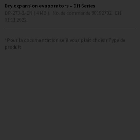
Dry expansion evaporators – DH Series
DP-273-2-EN ( 4 MB )
No. de commande 80192702
EN
01.11.2022
*Pour la documentation se il vous plaît choisir Type de
produit