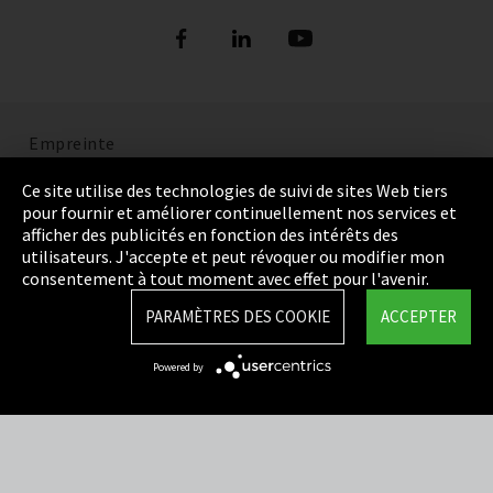
Empreinte
Politique de confidentialité
Ce site utilise des technologies de suivi de sites Web tiers
pour fournir et améliorer continuellement nos services et
Cookie Settings
afficher des publicités en fonction des intérêts des
utilisateurs. J'accepte et peut révoquer ou modifier mon
Termes et Conditions
consentement à tout moment avec effet pour l'avenir.
Plan du site
PARAMÈTRES DES COOKIE
ACCEPTER
Integrity Line
Powered by
EmpCo directives