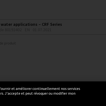
water applications – CRF Series
de 80192402
EN
01.07.2021
 de produit
r fournir et améliorer continuellement nos services
eurs. J'accepte et peut révoquer ou modifier mon
ie Settings
Termes et Conditions
Plan du site