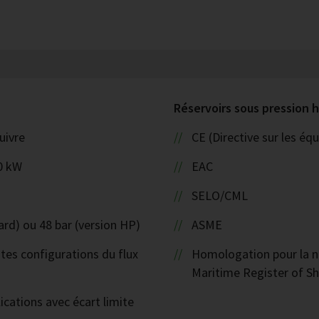
Réservoirs sous pression
uivre
CE (Directive sur les é
0 kW
EAC
SELO/CML
ard) ou 48 bar (version HP)
ASME
ntes configurations du flux
Homologation pour la na
Maritime Register of Sh
ications avec écart limite