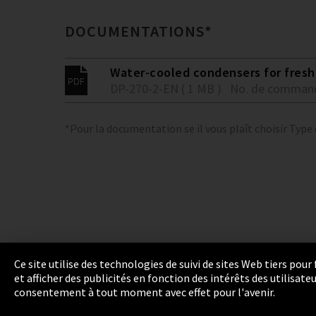
DOCUMENTATIONS*
Water-cooled condensers for fresh 
DP-270-2-EN ( 1 MB )
No. de comman
*Pour la documentation se il vous plaît choisir Type
Ce site utilise des technologies de suivi de sites Web tiers pou
et afficher des publicités en fonction des intérêts des utilisat
Empreinte
Politique de confidentialité
Cook
consentement à tout moment avec effet pour l'avenir.
Integrity Line
EmpCo directives