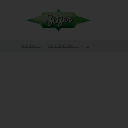
Solutions
Air climatisé ...
...
...
...
...
.