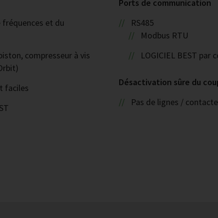
Ports de communication
e fréquences et du
RS485
Modbus RTU
piston, compresseur à vis
LOGICIEL BEST par co
Orbit)
Désactivation sûre du cou
t faciles
Pas de lignes / contacte
EST