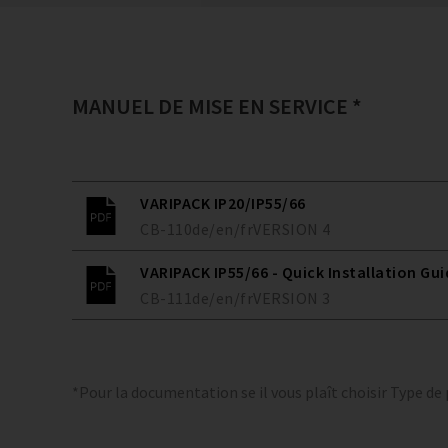
MANUEL DE MISE EN SERVICE *
VARIPACK IP20/IP55/66
CB-110
de/en/fr
VERSION
4
VARIPACK IP55/66 - Quick Installation Gui
CB-111
de/en/fr
VERSION
3
*Pour la documentation se il vous plaît choisir Type de