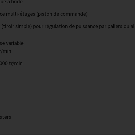
ue à bride
ance multi-étages (piston de commande)
(tiroir simple) pour régulation de puissance par paliers ou 
se variable
tr/min
4000 tr/min
sters