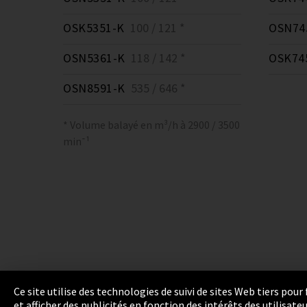
OSK5351-K
100 / 121 *
OSN74
OSN5361-K
118 / 142 *
OSK74
OSN8591-K
535 / 646 *
* Volume balayé en m³/h à 2900 / 3500
min⁻¹
Ce site utilise des technologies de suivi de sites Web tiers pou
et afficher des publicités en fonction des intérêts des utilisat