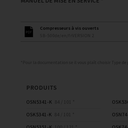
MANUEL DE MISE EN SERVICE *
Compresseurs à vis ouverts
SB-500
de/en/fr
VERSION
2
*Pour la documentation se il vous plaît choisir Type de
PRODUITS
OSN5341-K
84 / 101 *
OSK53
OSK5341-K
84 / 101 *
OSN74
OSN5351-K
100 / 121 *
OSK74