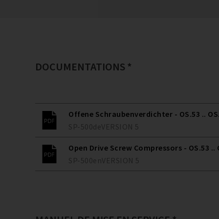
DOCUMENTATIONS *
Offene Schraubenverdichter - OS.53 .. OS
SP-500
de
VERSION
5
Open Drive Screw Compressors - OS.53 ..
SP-500
en
VERSION
5