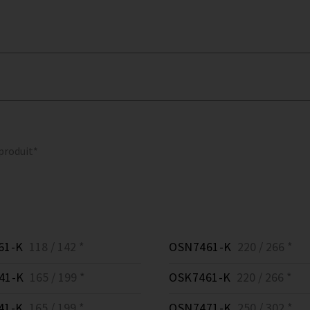
 produit*
61-K
118 / 142 *
OSN7461-K
220 / 266 *
41-K
165 / 199 *
OSK7461-K
220 / 266 *
41-K
165 / 199 *
OSN7471-K
250 / 302 *