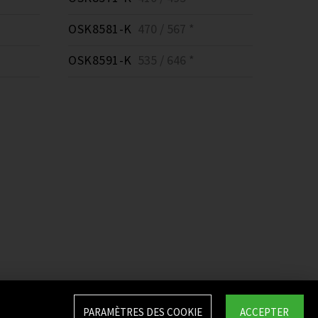
OSK8581-K
470 / 567 *
OSK8591-K
535 / 646 *
PARAMÈTRES DES COOKIE
ACCEPTER