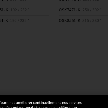
51-K
192 / 232 *
OSK7471-K
250 / 302 *
51-K
192 / 232 *
OSK8551-K
315 / 380 *
r fournir et améliorer continuellement nos services
eurs. J'accepte et peut révoquer ou modifier mon