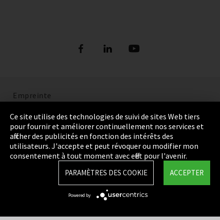
Empreinte
Politique de confidentialité
Ce site utilise des technologies de suivi de sites Web tiers
pour fournir et améliorer continuellement nos services et
Cookie Settings
afficher des publicités en fonction des intérêts des
utilisateurs. J'accepte et peut révoquer ou modifier mon
Termes et Conditions
consentement à tout moment avec effet pour l'avenir.
Plan du site
PARAMÈTRES DES COOKIE
ACCEPTER
Integrity Line
Powered by
EmpCo directives