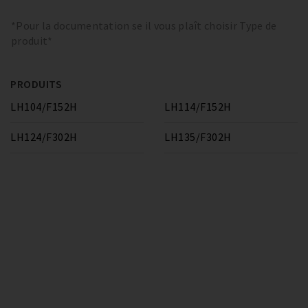
*Pour la documentation se il vous plaît choisir Type de
produit*
PRODUITS
LH104/F152H
LH114/F152H
LH124/F302H
LH135/F302H