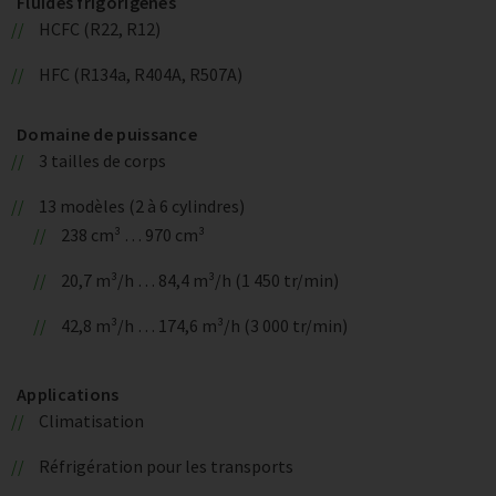
Fluides frigorigènes
HCFC (R22, R12)
HFC (R134a, R404A, R507A)
Domaine de puissance
3 tailles de corps
13 modèles (2 à 6 cylindres)
238 cm³ … 970 cm³
20,7 m³/h … 84,4 m³/h (1 450 tr/min)
42,8 m³/h … 174,6 m³/h (3 000 tr/min)
Applications
Climatisation
Réfrigération pour les transports