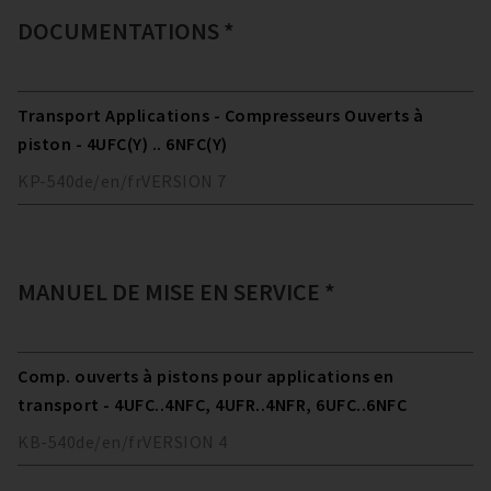
DOCUMENTATIONS *
Transport Applications - Compresseurs Ouverts à
piston - 4UFC(Y) .. 6NFC(Y)
KP-540
de/en/fr
VERSION
7
MANUEL DE MISE EN SERVICE *
Comp. ouverts à pistons pour applications en
transport - 4UFC..4NFC, 4UFR..4NFR, 6UFC..6NFC
KB-540
de/en/fr
VERSION
4