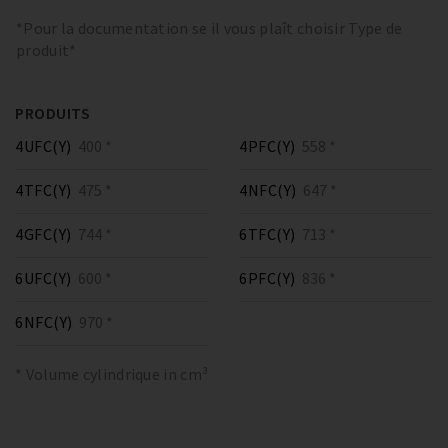
*Pour la documentation se il vous plaît choisir Type de
produit*
PRODUITS
4UFC(Y)
400 *
4PFC(Y)
558 *
4TFC(Y)
475 *
4NFC(Y)
647 *
4GFC(Y)
744 *
6TFC(Y)
713 *
6UFC(Y)
600 *
6PFC(Y)
836 *
6NFC(Y)
970 *
* Volume cylindrique in cm³