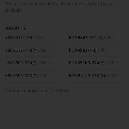
*Pour la documentation se il vous plaît choisir Type de
produit*
PRODUITS
HSK9573-180
700 *
HSN9583-240(Y)
805 *
HSK9573-240(Y)
700 *
HSK9583-210
805 *
HSK9583-280(Y)
805 *
HSK95103-320(Y)
1015 *
HSK9593-300(Y)
910 *
HSN95103-280(Y)
1015 *
* Volume balayé en m³/h à 50 Hz