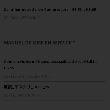
Semi-hermetic Screw Compressors - HS.53 .. HS.95
SP-100
en
VERSION
6
MANUEL DE MISE EN SERVICE *
Comp. à vis hermétiques-accessibles Séries HS.53 ..
HS.95
SB-110
de/en/fr
VERSION
5
取説_半スクリ_HS85_95
SB-110
jp
VERSION
5