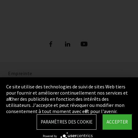
Empreinte
Politique de confidentialité
Ce site utilise des technologies de suivi de sites Web tiers
pour fournir et améliorer continuellement nos services et
Cookie Settings
afficher des publicités en fonction des intérêts des
utilisateurs. J'accepte et peut révoquer ou modifier mon
Termes et Conditions
consentement à tout moment avec effet pour l'avenir.
Plan du site
PARAMÈTRES DES COOKIE
ACCEPTER
Integrity Line
Powered by