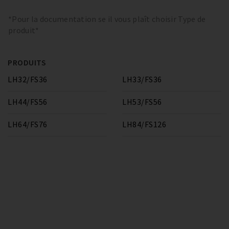
*Pour la documentation se il vous plaît choisir Type de
produit*
PRODUITS
LH32/FS36
LH33/FS36
LH44/FS56
LH53/FS56
LH64/FS76
LH84/FS126