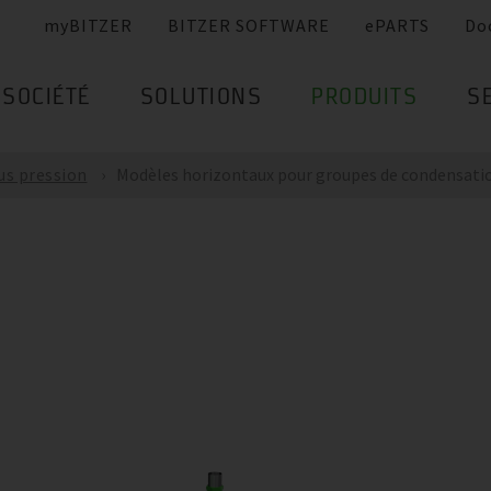
myBITZER
BITZER SOFTWARE
ePARTS
Do
SOCIÉTÉ
SOLUTIONS
PRODUITS
S
us pression
Modèles horizontaux pour groupes de condensati