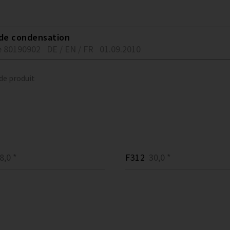
 de condensation
 80190902
DE / EN / FR
01.09.2010
 de produit
,0 *
F312
30,0 *