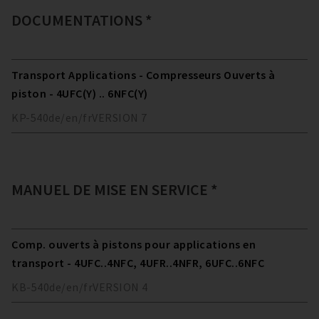
DOCUMENTATIONS *
Transport Applications - Compresseurs Ouverts à
piston - 4UFC(Y) .. 6NFC(Y)
KP-540
de/en/fr
VERSION
7
MANUEL DE MISE EN SERVICE *
Comp. ouverts à pistons pour applications en
transport - 4UFC..4NFC, 4UFR..4NFR, 6UFC..6NFC
KB-540
de/en/fr
VERSION
4