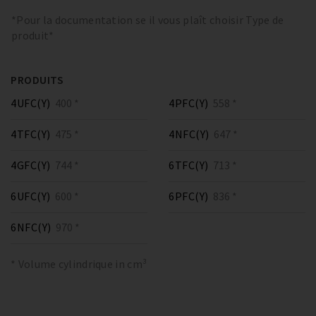
*Pour la documentation se il vous plaît choisir Type de
produit*
PRODUITS
4UFC(Y)
400 *
4PFC(Y)
558 *
4TFC(Y)
475 *
4NFC(Y)
647 *
4GFC(Y)
744 *
6TFC(Y)
713 *
6UFC(Y)
600 *
6PFC(Y)
836 *
6NFC(Y)
970 *
* Volume cylindrique in cm³