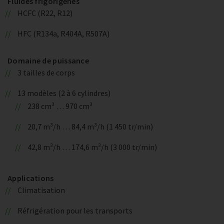
Fluides frigorigènes
HCFC (R22, R12)
HFC (R134a, R404A, R507A)
Domaine de puissance
3 tailles de corps
13 modèles (2 à 6 cylindres)
238 cm³ … 970 cm³
20,7 m³/h … 84,4 m³/h (1 450 tr/min)
42,8 m³/h … 174,6 m³/h (3 000 tr/min)
Applications
Climatisation
Réfrigération pour les transports