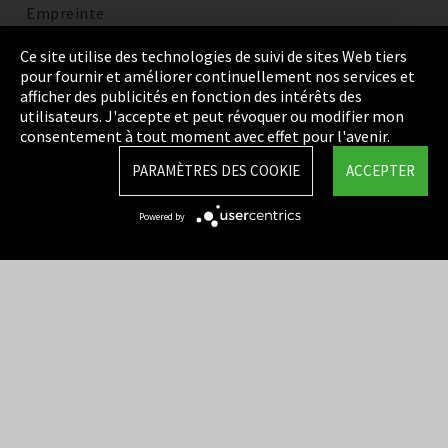
Empreinte
Politique de confidentialité
Ce site utilise des technologies de suivi de sites Web tiers
pour fournir et améliorer continuellement nos services et
Cookie Settings
afficher des publicités en fonction des intérêts des
utilisateurs. J'accepte et peut révoquer ou modifier mon
Termes et Conditions
consentement à tout moment avec effet pour l'avenir.
Plan du site
PARAMÈTRES DES COOKIE
ACCEPTER
Integrity Line
Powered by
EmpCo directives