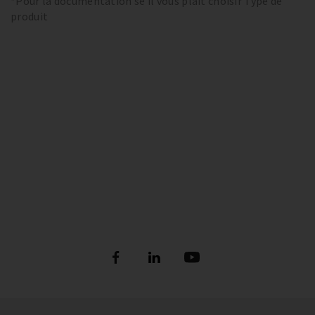
*Pour la documentation se il vous plaît choisir Type de
produit