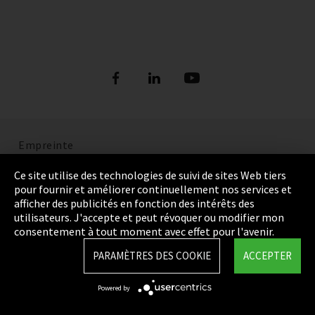
Empreinte
Politique de confidentialité
Ce site utilise des technologies de suivi de sites Web tiers
pour fournir et améliorer continuellement nos services et
Cookie Settings
afficher des publicités en fonction des intérêts des
utilisateurs. J'accepte et peut révoquer ou modifier mon
Termes et Conditions
consentement à tout moment avec effet pour l'avenir.
Plan du site
PARAMÈTRES DES COOKIE
ACCEPTER
Integrity Line
Powered by
EmpCo directives