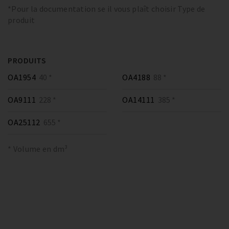
*Pour la documentation se il vous plaît choisir Type de
produit
PRODUITS
OA1954
40 *
OA4188
88 *
OA9111
228 *
OA14111
385 *
OA25112
655 *
* Volume en dm³