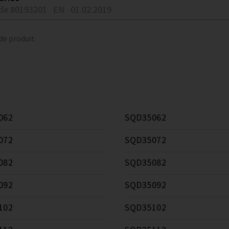
de 80193201
EN
01.02.2019
 de produit
062
SQD35062
072
SQD35072
082
SQD35082
092
SQD35092
102
SQD35102