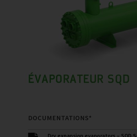
ÉVAPORATEUR SQD
DOCUMENTATIONS*
Dry expansion evaporators – SQD S