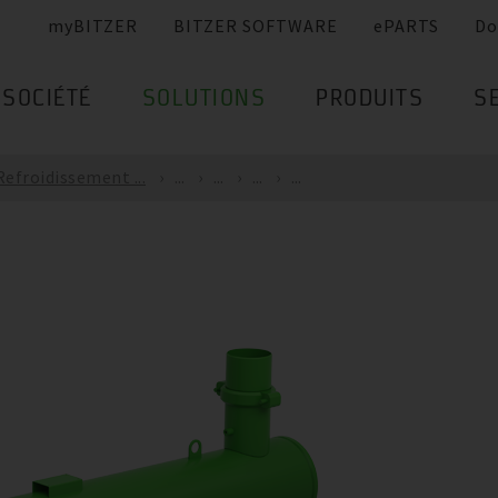
myBITZER
BITZER SOFTWARE
ePARTS
Do
SOCIÉTÉ
SOLUTIONS
PRODUITS
S
Refroidissement ...
...
...
...
...