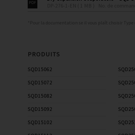
DP-276-1-EN ( 1 MB )
No. de comman
*Pour la documentation se il vous plaît choisir Type
PRODUITS
SQD15062
SQD25
SQD15072
SQD25
SQD15082
SQD25
SQD15092
SQD25
SQD15102
SQD25