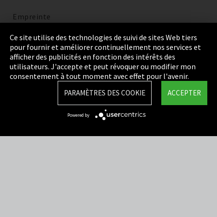
Empreinte
Politique de confidentialité
Ce site utilise des technologies de suivi de sites Web tiers
pour fournir et améliorer continuellement nos services et
Cookie Settings
afficher des publicités en fonction des intérêts des
utilisateurs. J'accepte et peut révoquer ou modifier mon
Termes et Conditions
consentement à tout moment avec effet pour l'avenir.
Plan du site
PARAMÈTRES DES COOKIE
ACCEPTER
Integrity Line
Powered by
EmpCo directives