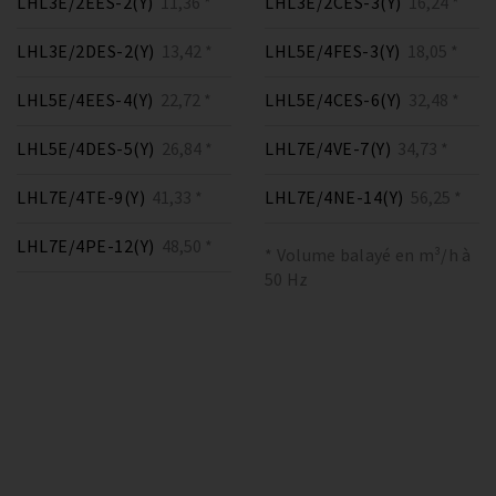
LHL3E/2EES-2(Y)
11,36 *
LHL3E/2CES-3(Y)
16,24 *
LHL3E/2DES-2(Y)
13,42 *
LHL5E/4FES-3(Y)
18,05 *
LHL5E/4EES-4(Y)
22,72 *
LHL5E/4CES-6(Y)
32,48 *
LHL5E/4DES-5(Y)
26,84 *
LHL7E/4VE-7(Y)
34,73 *
LHL7E/4TE-9(Y)
41,33 *
LHL7E/4NE-14(Y)
56,25 *
LHL7E/4PE-12(Y)
48,50 *
* Volume balayé en m³/h à
50 Hz