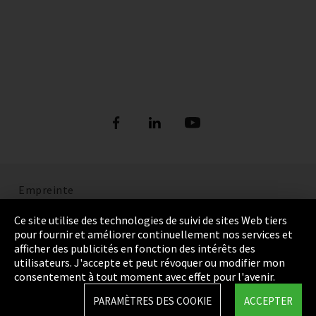
Empreinte
Politique de confidentialité
Ce site utilise des technologies de suivi de sites Web tiers
pour fournir et améliorer continuellement nos services et
Cookie Settings
afficher des publicités en fonction des intérêts des
utilisateurs. J'accepte et peut révoquer ou modifier mon
Termes et Conditions
consentement à tout moment avec effet pour l'avenir.
Plan du site
PARAMÈTRES DES COOKIE
ACCEPTER