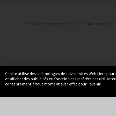
*Pour la documentation se il vous plaît choisir Type
Ce site utilise des technologies de suivi de sites Web tiers pou
et afficher des publicités en fonction des intérêts des utilisat
Empreinte
Politique de confidentialité
Cook
consentement à tout moment avec effet pour l'avenir.
Integrity Line
EmpCo directives