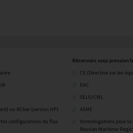
Réservoirs sous pression
uivre
CE (Directive sur les é
 kW
EAC
SELO/CML
ard) ou 45 bar (version HP)
ASME
ntes configurations du flux
Homologations pour la n
Russian Maritime Regist