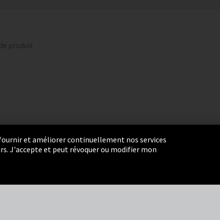
 de produit
r fournir et améliorer continuellement nos services
eurs. J'accepte et peut révoquer ou modifier mon
ie Settings
Termes et Conditions
Plan du site