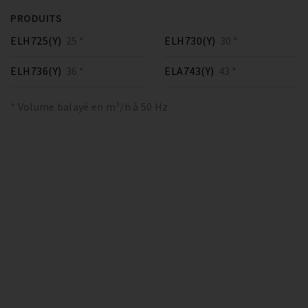
PRODUITS
ELH725(Y)
25 *
ELH730(Y)
30 *
ELH736(Y)
36 *
ELA743(Y)
43 *
* Volume balayé en m³/h à 50 Hz