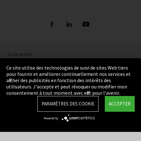
Empreinte
Politique de confidentialité
Ce site utilise des technologies de suivi de sites Web tiers
pour fournir et améliorer continuellement nos services et
Cookie Settings
afficher des publicités en fonction des intérêts des
utilisateurs. J'accepte et peut révoquer ou modifier mon
Termes et Conditions
consentement à tout moment avec effet pour l'avenir.
Plan du site
PARAMÈTRES DES COOKIE
ACCEPTER
Integrity Line
Powered by
EmpCo directives