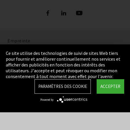
Empreinte
Politique de confidentialité
Ce site utilise des technologies de suivi de sites Web tiers
pour fournir et améliorer continuellement nos services et
Cookie Settings
afficher des publicités en fonction des intérêts des
utilisateurs. J'accepte et peut révoquer ou modifier mon
Termes et Conditions
consentement à tout moment avec effet pour l'avenir.
Plan du site
PARAMÈTRES DES COOKIE
ACCEPTER
Integrity Line
Powered by
EmpCo directives