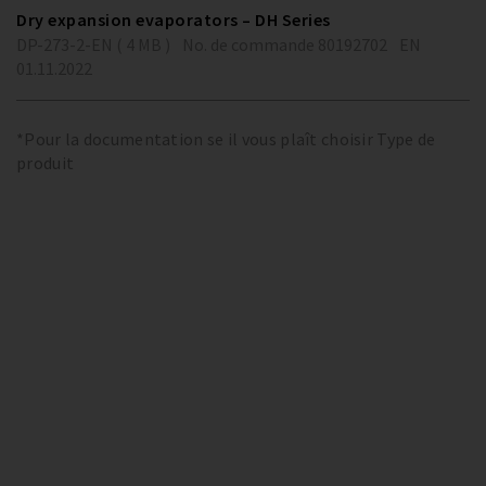
Dry expansion evaporators – DH Series
DP-273-2-EN ( 4 MB )
No. de commande 80192702
EN
01.11.2022
*Pour la documentation se il vous plaît choisir Type de
produit