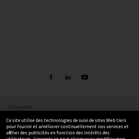
Empreinte
Politique de confidentialité
Ce site utilise des technologies de suivi de sites Web tiers
pour fournir et améliorer continuellement nos services et
Cookie Settings
afficher des publicités en fonction des intérêts des
utilisateurs. J'accepte et peut révoquer ou modifier mon