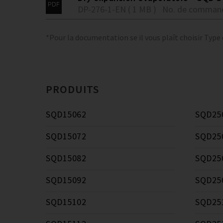
DP-276-1-EN ( 1 MB )
No. de comman
*Pour la documentation se il vous plaît choisir Type
PRODUITS
SQD15062
SQD25
SQD15072
SQD25
SQD15082
SQD25
SQD15092
SQD25
SQD15102
SQD25