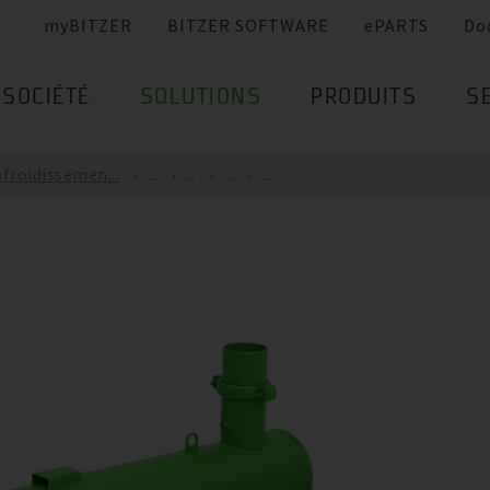
myBITZER
BITZER SOFTWARE
ePARTS
Do
SOCIÉTÉ
SOLUTIONS
PRODUITS
S
froidissemen...
...
...
...
...