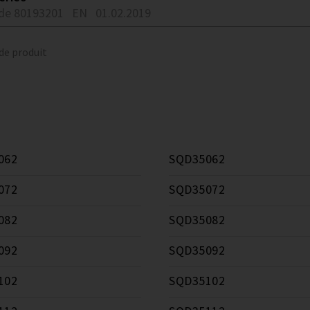
de 80193201
EN
01.02.2019
 de produit
062
SQD35062
072
SQD35072
082
SQD35082
092
SQD35092
102
SQD35102