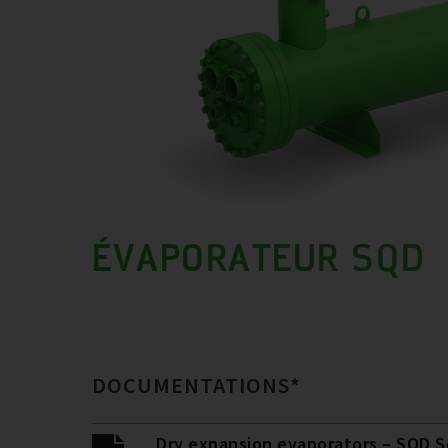
ÉVAPORATEUR SQD
DOCUMENTATIONS*
Dry expansion evaporators – SQD S