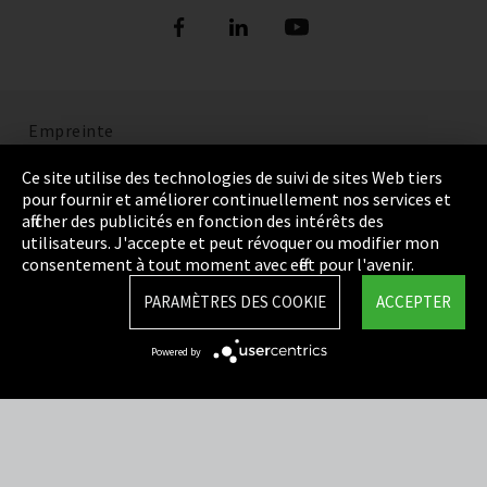
Empreinte
Politique de confidentialité
Ce site utilise des technologies de suivi de sites Web tiers
pour fournir et améliorer continuellement nos services et
Cookie Settings
afficher des publicités en fonction des intérêts des
utilisateurs. J'accepte et peut révoquer ou modifier mon
Termes et Conditions
consentement à tout moment avec effet pour l'avenir.
Plan du site
PARAMÈTRES DES COOKIE
ACCEPTER
Integrity Line
Powered by
EmpCo directives