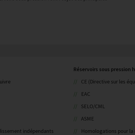
Réservoirs sous pression
uivre
CE (Directive sur les é
EAC
SELO/CML
ASME
oidissement indépendants
Homologations pour la 