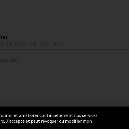
ries
de 80192601
EN
01.07.2018
 de produit
r fournir et améliorer continuellement nos services
eurs. J'accepte et peut révoquer ou modifier mon
ie Settings
Termes et Conditions
Plan du site