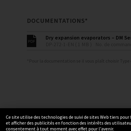
DOCUMENTATIONS*
Dry expansion evaporators – DM Se
DP-272-1-EN ( 1 MB )
No. de comman
*Pour la documentation se il vous plaît choisir Type
Ce site utilise des technologies de suivi de sites Web tiers pou
et afficher des publicités en fonction des intérêts des utilisat
Empreinte
Politique de confidentialité
Cook
consentement à tout moment avec effet pour l'avenir.