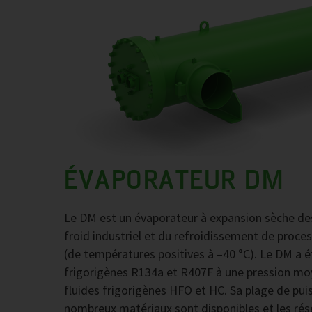
ÉVAPORATEUR DM
Le DM est un évaporateur à expansion sèche des
froid industriel et du refroidissement de proce
(de températures positives à –40 °C). Le DM a é
frigorigènes R134a et R407F à une pression moye
fluides frigorigènes HFO et HC. Sa plage de pu
nombreux matériaux sont disponibles et les réser