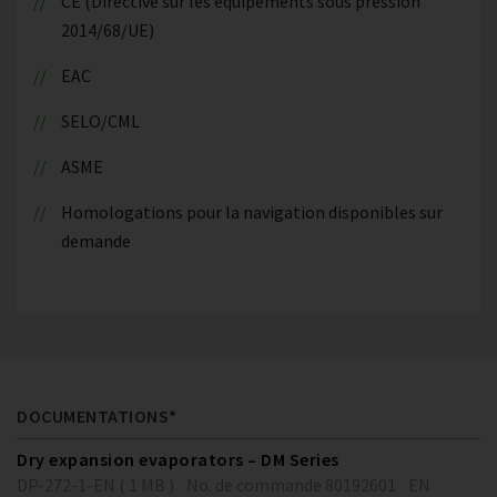
CE (Directive sur les équipements sous pression
2014/68/UE)
EAC
SELO/CML
ASME
Homologations pour la navigation disponibles sur
demande
DOCUMENTATIONS*
Dry expansion evaporators – DM Series
DP-272-1-EN ( 1 MB )
No. de commande 80192601
EN