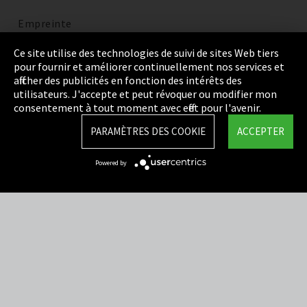
Empreinte
Politique de confidentialité
Ce site utilise des technologies de suivi de sites Web tiers
pour fournir et améliorer continuellement nos services et
Cookie Settings
afficher des publicités en fonction des intérêts des
utilisateurs. J'accepte et peut révoquer ou modifier mon
Termes et Conditions
consentement à tout moment avec effet pour l'avenir.
Plan du site
PARAMÈTRES DES COOKIE
ACCEPTER
Integrity Line
Powered by
EmpCo directives