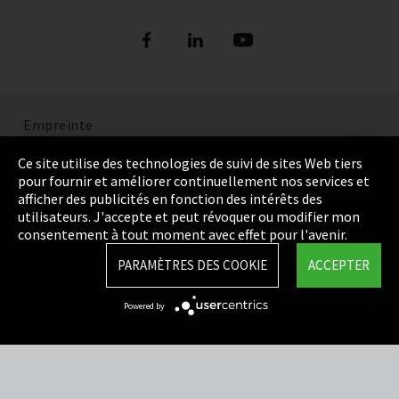
Empreinte
Politique de confidentialité
Ce site utilise des technologies de suivi de sites Web tiers
pour fournir et améliorer continuellement nos services et
Cookie Settings
afficher des publicités en fonction des intérêts des
utilisateurs. J'accepte et peut révoquer ou modifier mon
Termes et Conditions
consentement à tout moment avec effet pour l'avenir.
Plan du site
PARAMÈTRES DES COOKIE
ACCEPTER
Integrity Line
Powered by
EmpCo directives