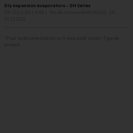
Dry expansion evaporators – DH Series
DP-273-2-EN ( 4 MB )
No. de commande 80192702
EN
01.11.2022
*Pour la documentation se il vous plaît choisir Type de
produit