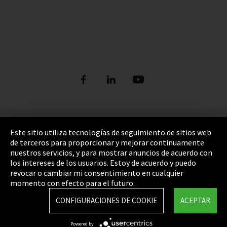
Pie de imprenta
Este sitio utiliza tecnologías de seguimiento de sitios web
de terceros para proporcionar y mejorar continuamente
Política de privacidad
nuestros servicios, y para mostrar anuncios de acuerdo con
los intereses de los usuarios. Estoy de acuerdo y puedo
Cookie Settings
revocar o cambiar mi consentimiento en cualquier
Términos y Condiciones
momento con efecto para el futuro.
Mapa del sitio
CONFIGURACIONES DE COOKIE
ACEPTAR
Integrity Line
Powered by