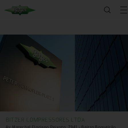
BITZER COMPRESSORES LTDA
Av. Marechal Floriano Peixoto, 7941 - Bairro Boqueirão