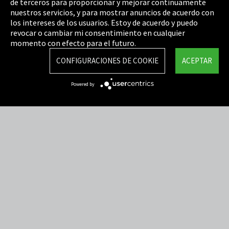
de terceros para proporcionar y mejorar continuamente
Política de privacidad
nuestros servicios, y para mostrar anuncios de acuerdo con
los intereses de los usuarios. Estoy de acuerdo y puedo
Cookie Settings
revocar o cambiar mi consentimiento en cualquier
Términos y Condiciones
momento con efecto para el futuro.
Mapa del sitio
CONFIGURACIONES DE COOKIE
ACEPTAR
Integrity Line
Powered by
EmpCo directivas