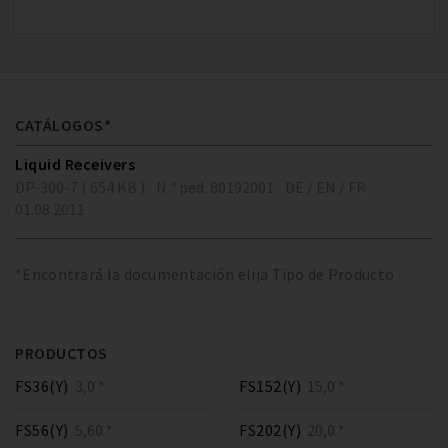
CATÁLOGOS*
Liquid Receivers
DP-300-7 ( 654 KB )
N.º ped. 80192001
DE / EN / FR
01.08.2011
*Encontrará la documentación elija Tipo de Producto
PRODUCTOS
FS36(Y)
3,0 *
FS152(Y)
15,0 *
FS56(Y)
5,60 *
FS202(Y)
20,0 *