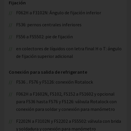
Fijación
F062H a F3102N: Ángulo de fijación inferior
FS36: pernos centrales inferiores
FS56 a FS5502: pie de fijación
en colectores de líquidos con letra final H o T: ángulo
de fijación superior adicional
Conexión para salida de refrigerante
FS36 .. FS76 y FS126: conexión Rotalock
F062H a F1602N, FS102, FS152 a FS1602 y opcional
para FS36 hasta FS76 y FS126: válvula Rotalock con
conexión para soldar y conexión para manómetro
F2202N a F3102N y FS2202 a FS5502: válvula con brida
y soldadura y conexión para manómetro