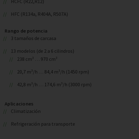
HCFC (R22,R12)
HFC (R134a, R404A, R507A)
Rango de potencia
3 tamaños de carcasa
13 modelos (de 2 a 6 cilindros)
238 cm³ … 970 cm³
20,7 m³/h … 84,4 m³/h (1450 rpm)
42,8 m³/h … 174,6 m³/h (3000 rpm)
Aplicaciones
Climatización
Refrigeración para transporte