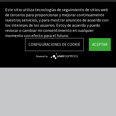
Pie de imprenta
Este sitio utiliza tecnologías de seguimiento de sitios web
de terceros para proporcionar y mejorar continuamente
Política de privacidad
nuestros servicios, y para mostrar anuncios de acuerdo con
los intereses de los usuarios. Estoy de acuerdo y puedo
Cookie Settings
revocar o cambiar mi consentimiento en cualquier
Términos y Condiciones
momento con efecto para el futuro.
Mapa del sitio
CONFIGURACIONES DE COOKIE
ACEPTAR
Integrity Line
Powered by
EmpCo directivas