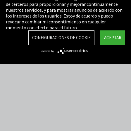
de terceros para proporcionar y mejorar continuamente
Política de privacidad
nuestros servicios, y para mostrar anuncios de acuerdo con
los intereses de los usuarios. Estoy de acuerdo y puedo
Cookie Settings
revocar o cambiar mi consentimiento en cualquier
Términos y Condiciones
momento con efecto para el futuro.
Mapa del sitio
CONFIGURACIONES DE COOKIE
ACEPTAR
Integrity Line
Powered by
EmpCo directivas